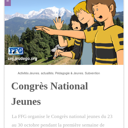
Activités Jeunes
,
actualités
,
Pédagogie & Jeunes
,
Subvention
Congrès National
Jeunes
La FFG organise le Congrès national jeunes du 23
au 30 octobre pendant la première semaine de