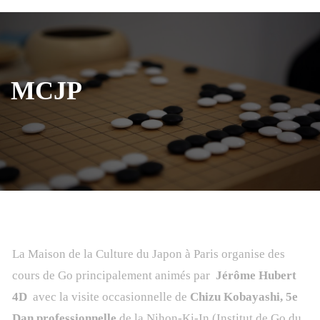
MCJP
La Maison de la Culture du Japon à Paris organise des
cours de Go principalement animés par
Jérôme Hubert
4D
avec la visite occasionnelle de
Chizu Kobayashi, 5e
Dan professionnelle
de la Nihon-Ki-In (Institut de Go du