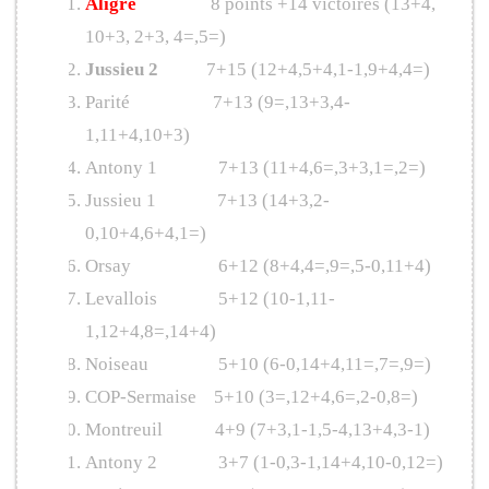
Aligre
8 points +14 victoires (13+4,
10+3, 2+3, 4=,5=)
Jussieu 2
7+15 (12+4,5+4,1-1,9+4,4=)
Parité 7+13 (9=,13+3,4-
1,11+4,10+3)
Antony 1 7+13 (11+4,6=,3+3,1=,2=)
Jussieu 1 7+13 (14+3,2-
0,10+4,6+4,1=)
Orsay 6+12 (8+4,4=,9=,5-0,11+4)
Levallois 5+12 (10-1,11-
1,12+4,8=,14+4)
Noiseau 5+10 (6-0,14+4,11=,7=,9=)
COP-Sermaise 5+10 (3=,12+4,6=,2-0,8=)
Montreuil 4+9 (7+3,1-1,5-4,13+4,3-1)
Antony 2 3+7 (1-0,3-1,14+4,10-0,12=)