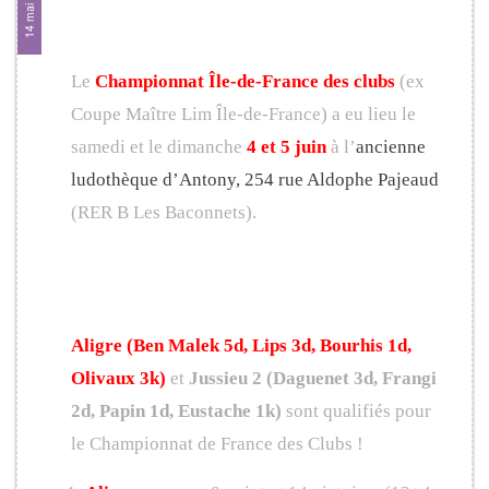
14 mai 2016
France des clubs 2016
Le
Championnat Île-de-France des clubs
(ex
Coupe Maître Lim Île-de-France) a eu lieu le
samedi et le dimanche
4 et 5 juin
à l’
ancienne
ludothèque d’Antony, 254 rue Aldophe Pajeaud
(RER B Les Baconnets).
Résultats
Aligre
(Ben Malek 5d, Lips 3d, Bourhis 1d,
Olivaux 3k)
et
Jussieu 2
(Daguenet 3d, Frangi
2d, Papin 1d, Eustache 1k)
sont qualifiés pour
le Championnat de France des Clubs !