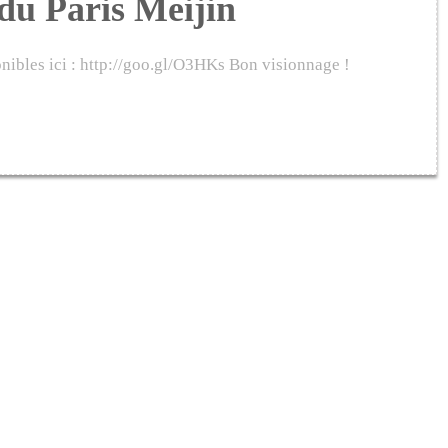
du Paris Meijin
nibles ici : http://goo.gl/O3HKs Bon visionnage !