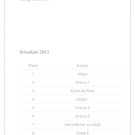
Informations sur
l’édition 2013
Résultats 2013
Place
Equipe
Poin
1
Aligre
9
2
Antony 1
7
3
Ecole de Paris
7
4
Orsay 1
6
5
Antony 3
5
6
Antony 2
4
7
Saint-Michel-sur-Orge
2
8
Orsay 2
1